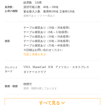
総席数 120席
貸切可能人数 40名～100名
座席数・
お席の種類
宴会最大人数 着席時100名 立食時120名
座椅子あり ソファー席あり
テーブル個室あり（18名～30名様用）
テーブル個室あり（8名～12名様用）
テーブル個室あり（10名～16名様用）
テーブル個室あり（10名～20名様用）
個室
テーブル個室あり（35名～40名様用）
※詳細はお問い合わせください
写真と情報を見る
VISA
MasterCard
JCB
アメリカン・エキスプレス
クレジット
カード
ダイナースクラブ
喫煙可
禁煙・喫煙
禁煙、喫煙分煙しております
すべて見る