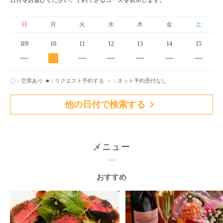
日付をお選びください。予約できるコースを表示します。
日
月
火
水
木
金
土
8/9
10
11
12
13
14
15
〇：空席あり
■：リクエスト予約する
－：ネット予約受付なし
他の日付で検索する
メニュー
おすすめ