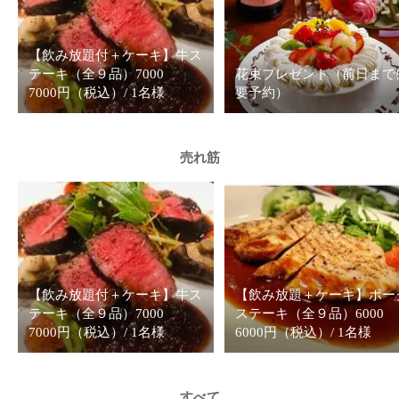
【飲み放題付＋ケーキ】牛ス
テーキ（全９品）7000
花束プレゼント（前日まで
7000円（税込）/ 1名様
要予約）
売れ筋
【飲み放題付＋ケーキ】牛ス
【飲み放題＋ケーキ】ポー
テーキ（全９品）7000
ステーキ（全９品）6000
7000円（税込）/ 1名様
6000円（税込）/ 1名様
すべて