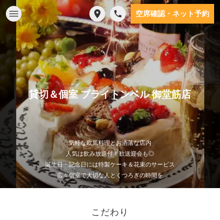
空席確認・ネット予約
貸切＆個室 ブライトンベル 御堂筋店
気軽な欧風料理とお洒落な店内
人気は飲み放題付！歓送迎会も◎
誕生日・記念日には特製ケーキ＆花束のサービス
広々個室で大切な人とくつろぎの時間を
こだわり