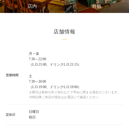
店内
外観
店舗情報
月～金
7:30～22:00
（L.O.21:00、ドリンクL.O.21:15）
営業時間
土
7:30～20:00
（L.O.19:00、ドリンクL.O.19:00）
土曜日は食材の売り切れなどで早めに閉まる場合がございます。
18時以降ご来店の場合はお電話にて確認ください
日曜日
定休日
祝日